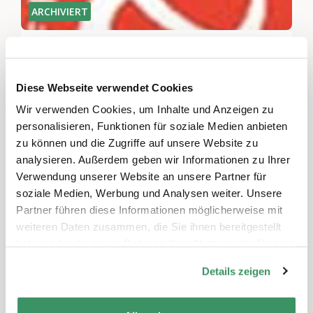
ARCHIVIERT
Filmvorführung: Que sera
Bern & Solothurn
Kultur & Künste, Kommunikation & Medien
Diese Webseite verwendet Cookies
Projekte aufzeigen, die den Dialog zwischen
Wir verwenden Cookies, um Inhalte und Anzeigen zu
den Generationen verbessern
personalisieren, Funktionen für soziale Medien anbieten
zu können und die Zugriffe auf unsere Website zu
analysieren. Außerdem geben wir Informationen zu Ihrer
Verwendung unserer Website an unsere Partner für
soziale Medien, Werbung und Analysen weiter. Unsere
Partner führen diese Informationen möglicherweise mit
weiteren Daten zusammen, die Sie ihnen bereitgestellt
haben oder die sie im Rahmen Ihrer Nutzung der Dienste
gesammelt haben.
Details zeigen