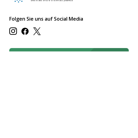
Folgen Sie uns auf Social Media
Newsletter abonnieren
Jetzt abonnieren
Newsletter online lesen
Deutsch
Français
Italiano
Rechtliches / AGB
Impressum
Cookie-Erklärung