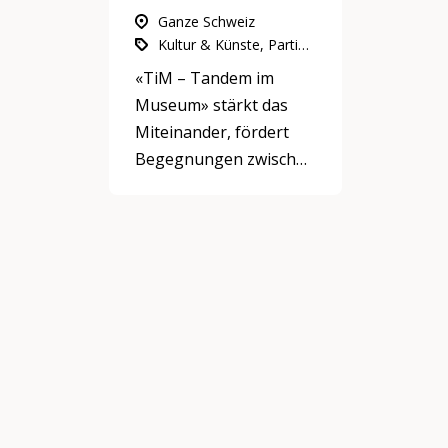
Ganze Schweiz
Kultur & Künste, Partizipation, Integration & Inklusion, Gemeinnütziges Engagement
«TiM – Tandem im
Museum» stärkt das
Miteinander, fördert
Begegnungen zwischen
Menschen
unterschiedlicher
Lebenswelten und gibt
Zugang zu Kultur.