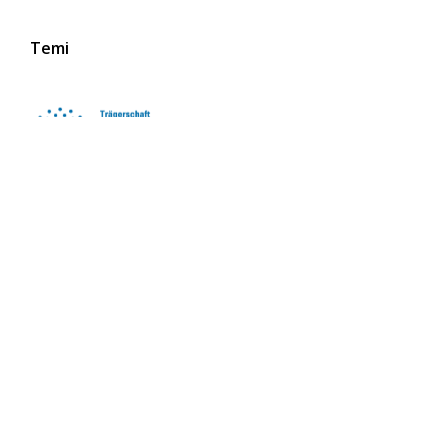
Temi
Seguici sui social media
iscriviti alla newsletter
iscriviti subito
Leggi la newsletter online