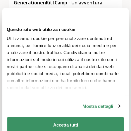
GenerationenKittCamp - Un'avventura
all'aperto con i nipoti
Vaud & Friburgo, Svizzera centrale, Zurigo, Berna & Soletta, Grigioni, Svizzera nord-occidentale, Svizzera orientale
Attività per il tempo libero e giochi, Ambiente, natura e clima, Generatività e storia
Questo sito web utilizza i cookie
Il "GenerationenKittCamp" di più giorni offre ai
Utilizziamo i cookie per personalizzare contenuti ed
nonni e ai loro nipoti un'esperienza speciale
annunci, per fornire funzionalità dei social media e per
nella natura durante le vacanze estive.
analizzare il nostro traffico. Condividiamo inoltre
informazioni sul modo in cui utilizza il nostro sito con i
nostri partner che si occupano di analisi dei dati web,
pubblicità e social media, i quali potrebbero combinarle
con altre informazioni che ha fornito loro o che hanno
raccolto dal suo utilizzo dei loro servizi.
Mostra dettagli
Accetta tutti