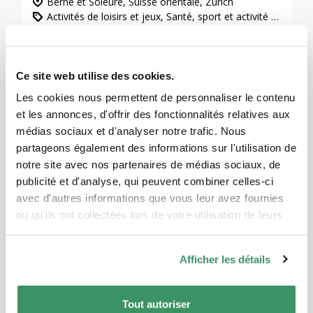
Berne et Soleure, Suisse orientale, Zurich
Activités de loisirs et jeux, Santé, sport et activité physique, Vivre ensemble, voisinage et quartiers
Un espace multifonctionnel utilisé
différemment par les habitants du quartier :
Pour l'autonomie, le soutien au quotidien, la
Ce site web utilise des cookies.
participation à des voisinages vivants.
Les cookies nous permettent de personnaliser le contenu
et les annonces, d'offrir des fonctionnalités relatives aux
médias sociaux et d'analyser notre trafic. Nous
partageons également des informations sur l'utilisation de
notre site avec nos partenaires de médias sociaux, de
publicité et d'analyse, qui peuvent combiner celles-ci
avec d'autres informations que vous leur avez fournies
ou qu'ils ont collectées lors de votre utilisation de leurs
services.
Afficher les détails
Tout autoriser