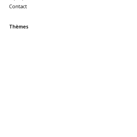
Contact
Thèmes
Suivez-nous sur les réseaux sociaux
s’abonner à la newsletter
s’abonner maintenant