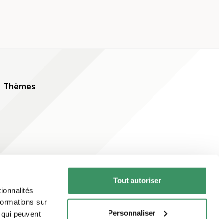
Thèmes
Tout autoriser
ionnalités
s’abonner à la
formations sur
Personnaliser
, qui peuvent
newsletter