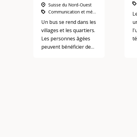
Suisse du Nord-Ouest
Communication et médias, Politique intergénérationnelle et dialogue intergénérationnel, Participation, intégration et inclusion
L
Un bus se rend dans les
u
villages et les quartiers.
l'
Les personnes âgées
t
peuvent bénéficier de
de
conseils et
d'orientations dans
différents domaines.