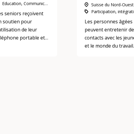
Education, Communication et médias, Participation, intégration et inclusion
Suisse du Nord-Ouest
Participa
es seniors reçoivent
n soutien pour
Les personnes âgées
utilisation de leur
peuvent entretenir de
éléphone portable et
contacts avec les jeun
 leur iPad.
et le monde du travail
grâce à leur
engagement bénévol
dans une école.