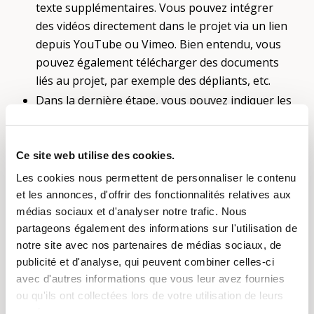
texte supplémentaires. Vous pouvez intégrer
des vidéos directement dans le projet via un lien
depuis YouTube ou Vimeo. Bien entendu, vous
pouvez également télécharger des documents
liés au projet, par exemple des dépliants, etc.
Dans la dernière étape, vous pouvez indiquer les
coordonnées de contact de l’organisation ou
d’une personne la représentant. Sélectionnez les
régions dans lesquelles votre projet sera mis en
Ce site web utilise des cookies.
œuvre. Si le projet est déployé dans toute la
Les cookies nous permettent de personnaliser le contenu
Suisse, il vous suffit de sélectionner cette option.
et les annonces, d'offrir des fonctionnalités relatives aux
Pour terminer, choisissez jusqu’à trois thèmes
médias sociaux et d'analyser notre trafic. Nous
qui correspondent à votre projet. Lorsque les
partageons également des informations sur l'utilisation de
notre site avec nos partenaires de médias sociaux, de
utilisateurs rechercheront ces thèmes sur la
publicité et d'analyse, qui peuvent combiner celles-ci
plateforme, votre projet apparaitra alors dans
avec d'autres informations que vous leur avez fournies
leurs résultats. Vous pouvez maintenant publier
ou qu'ils ont collectées lors de votre utilisation de leurs
le projet.
services.