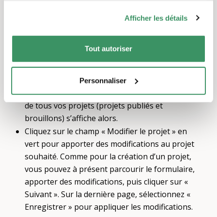
Nous nous ferons un plaisir de diffuser votre
projet via nos autres canaux et de vous aider à le
Afficher les détails
faire connaître. Vous avez une demande
particulière ? N’hésitez pas à nous contacter,
Tout autoriser
nous vous aiderons volontiers.
Pour modifier votre projet, cliquez en haut à
droite sur Profil (votre nom). Sélectionnez « Ma
Personnaliser
plateforme », puis la rubrique « Projets ». La liste
de tous vos projets (projets publiés et
brouillons) s’affiche alors.
Cliquez sur le champ « Modifier le projet » en
vert pour apporter des modifications au projet
souhaité. Comme pour la création d’un projet,
vous pouvez à présent parcourir le formulaire,
apporter des modifications, puis cliquer sur «
Suivant ». Sur la dernière page, sélectionnez «
Enregistrer » pour appliquer les modifications.