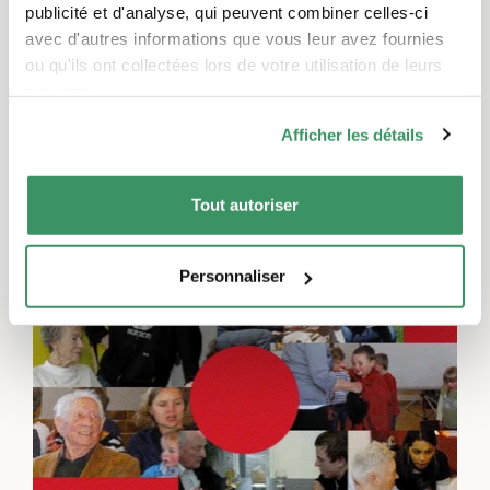
publicité et d'analyse, qui peuvent combiner celles-ci
avec d'autres informations que vous leur avez fournies
ou qu'ils ont collectées lors de votre utilisation de leurs
services.
Laisser un commentaire
Afficher les détails
Vous devez
vous connecter
pour publier un
commentaire.
Tout autoriser
Personnaliser