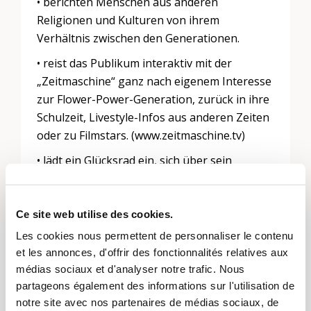
• berichten Menschen aus anderen
Religionen und Kulturen von ihrem
Verhältnis zwischen den Generationen.
• reist das Publikum interaktiv mit der
„Zeitmaschine“ ganz nach eigenem Interesse
zur Flower-Power-Generation, zurück in ihre
Schulzeit, Livestyle-Infos aus anderen Zeiten
oder zu Filmstars. (www.zeitmaschine.tv)
• lädt ein Glücksrad ein, sich über sein
Verhältnis zum eigenen Alter Gedanken zu
machen.
Ce site web utilise des cookies.
• kann das Publikum mittels
Les cookies nous permettent de personnaliser le contenu
Videoprojektionen Fragen, Wünsche und
et les annonces, d'offrir des fonctionnalités relatives aux
Gedanken in den Kirchenhimmel steigen
médias sociaux et d'analyser notre trafic. Nous
lassen. Zu künftigen und vergangenen
partageons également des informations sur l'utilisation de
Generationen.
notre site avec nos partenaires de médias sociaux, de