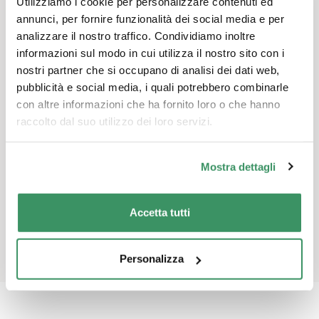
Utilizziamo i cookie per personalizzare contenuti ed
annunci, per fornire funzionalità dei social media e per
analizzare il nostro traffico. Condividiamo inoltre
informazioni sul modo in cui utilizza il nostro sito con i
nostri partner che si occupano di analisi dei dati web,
Discutere, mettersi in rete e scambiarsi
pubblicità e social media, i quali potrebbero combinarle
idee ed esperienze
con altre informazioni che ha fornito loro o che hanno
raccolto dal suo utilizzo dei loro servizi.
Aderisci alle reti, per connetterti con persone affini e
scoprire gli eventi intergenerazionali in programma.
Mostra dettagli
iscriviti alla newsletter
Accetta tutti
iscriviti subito
Personalizza