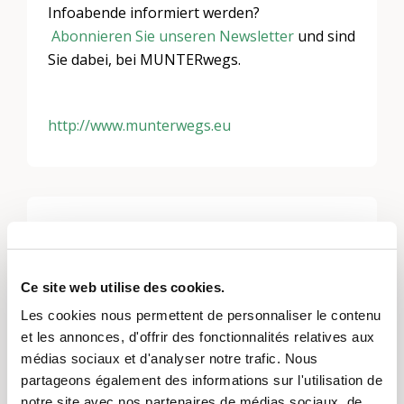
Infoabende informiert werden?
Abonnieren Sie unseren Newsletter
und sind
Sie dabei, bei MUNTERwegs.
http://www.munterwegs.eu
Laisser un commentaire
Vous devez
vous connecter
pour publier un
commentaire.
Ce site web utilise des cookies.
Les cookies nous permettent de personnaliser le contenu
et les annonces, d'offrir des fonctionnalités relatives aux
médias sociaux et d'analyser notre trafic. Nous
partageons également des informations sur l'utilisation de
notre site avec nos partenaires de médias sociaux, de