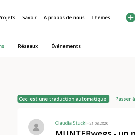
Projets
Savoir
A propos de nous
Thèmes
ns
Réseaux
Événements
Ceci est une traduction automatique.
Passer à
Claudia Stucki
- 21.08.2020
MUNTERwegs - un pro