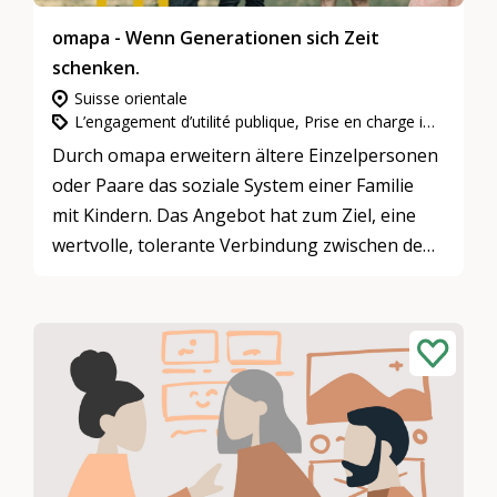
omapa - Wenn Generationen sich Zeit
schenken.
Suisse orientale
L’engagement d’utilité publique, Prise en charge intergénérationnelle
Durch omapa erweitern ältere Einzelpersonen
oder Paare das soziale System einer Familie
mit Kindern. Das Angebot hat zum Ziel, eine
wertvolle, tolerante Verbindung zwischen den
Generationen zu fördern. omapa bringt die
verschiedenen Generationen zusammen und
ermöglicht Kinderbetreuung im gewohnten
familiären Umfeld. Die gemeinsame Zeit kann
mit vielerlei Aktivität in und ums elterliche
Zuhause, aber auch ausser Haus gestaltet
werden.