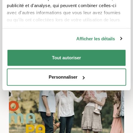
Genève
publicité et d'analyse, qui peuvent combiner celles-ci
L’engagement d’utilité publique, Habitation intergénérationnelle, Prise en charge intergénérationnelle
avec d'autres informations que vous leur avez fournies
ou qu'ils ont collectées lors de votre utilisation de leurs
Das Bureau Central d'Aide Sociale ist der
services.
Initiator und Bauherr des
generationenübergreifenden Zentrums
Afficher les détails
Nouveau Prieuré. Dieser in Genf neuartige
und innovative Komplex, sowohl in seiner
Tout autoriser
Architektur als auch in seiner Intention,
beherbergt in der Gemeinde Chêne-Bougeries:
TRADUIT AUTOMATIQUEMENT
ältere Menschen, Menschen mit
Personnaliser
Mehrfachbehinderungen, Kinder, Studenten
und Einwohner.