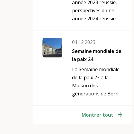
travaillons d'arrache-
année 2023 réussie,
pied à un projet
perspectives d'une
visant à aider les
année 2024 réussie
écoles et les jeunes et
à développer notre
promotion de la
01.12.2023
lecture. Nous avons
Semaine mondiale de
besoin d'aide pour
la paix 24
cela - que ceux qui le
La Semaine mondiale
souhaitent se
de la paix 23 à la
manifestent ! Nous
Maison des
trouverons
générations de Berne
certainement une
a été un succès
tâche
absolu - c'est
Montrer tout
pourquoi nous
serons à nouveau sur
place en 2024 !