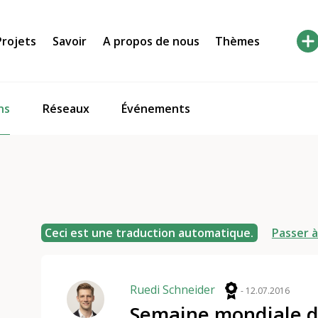
Projets
Savoir
A propos de nous
Thèmes
ns
Réseaux
Événements
Ceci est une traduction automatique.
Passer à
Ruedi Schneider
- 12.07.2016
Semaine mondiale d