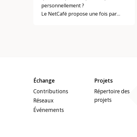
personnellement ?
Le NetCafé propose une fois par
mois un échange sur les chances et
les défis des médias numériques, sur
les expériences, les valeurs et les
visions.
Groupe cible : jeunes et seniors
Échange
Projets
Contributions
Répertoire des
projets
Réseaux
Événements