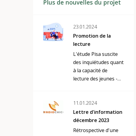
Plus de nouvelles du projet
23.01.2024
Promotion de la
lecture
L'étude Pisa suscite
des inquiétudes quant
à la capacité de
lecture des jeunes -
un quart des
participants ont
11.01.2024
montré une
compréhension
Lettre d'information
insuffisante de la
décembre 2023
lecture. Nous
Rétrospective d'une