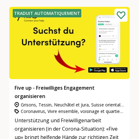
TRADUIT AUTOMATIQUEMENT
Five up - Freiwilliges Engagement
organisieren
Grisons, Tessin, Neuchâtel et Jura, Suisse orientale, Vaud et Fribourg, Valais, Suisse centrale, Berne et Soleure, Zurich, Genève, Suisse du Nord-Ouest
Coronavirus, Vivre ensemble, voisinage et quartiers, L’engagement d’utilité publique
Unterstützung und Freiwilligenarbeit
organisieren (in der Corona-Situation): «Five
up» bringt helfende Hände zur richtigen Zeit