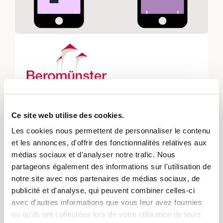
Du projet
Sprach- und Integrationsangebot
Ce site web utilise des cookies.
für Migrantinnen und ihre Kinder
Les cookies nous permettent de personnaliser le contenu
Vers le projet
et les annonces, d'offrir des fonctionnalités relatives aux
médias sociaux et d'analyser notre trafic. Nous
partageons également des informations sur l'utilisation de
notre site avec nos partenaires de médias sociaux, de
Ces projets pourraient également
publicité et d'analyse, qui peuvent combiner celles-ci
vous intéresser.
avec d'autres informations que vous leur avez fournies
ou qu'ils ont collectées lors de votre utilisation de leurs