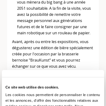
vous mènera du big bang à une année
2051 souhaitable. A la fin de la visite, vous
avez la possibilité de remettre votre
message personnel aux générations
futures et de le faire consigner par une
main robotique sur un rouleau de papier.
Avant, après ou entre les expositions, vous
dégusterez une édition de bière spécialement
créée pour l'occasion par la brasserie
bernoise "BrauKunst" et vous pourrez
échanger sur ce que vous avez vécu.
Le prix d'entrée de 10 CHF comprend les deux
Ce site web utilise des cookies.
expositions ainsi qu'une "bière de musée". Il
Les cookies nous permettent de personnaliser le contenu
n'est pas nécessaire de s'inscrire.
et les annonces, d'offrir des fonctionnalités relatives aux
médias sociaux et d'analyser notre trafic. Nous