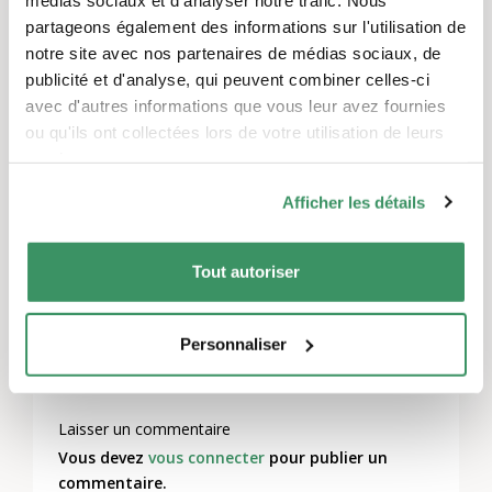
partageons également des informations sur l'utilisation de
Sous réserve de modifications du programme
notre site avec nos partenaires de médias sociaux, de
en raison de Corona. Informations sur
publicité et d'analyse, qui peuvent combiner celles-ci
nos
mesures de protection Corona
.
avec d'autres informations que vous leur avez fournies
ou qu'ils ont collectées lors de votre utilisation de leurs
services.
Autres institutions qui participent à "Bière de
musée 2022":
Musée alpin de Suisse,
Musée
Afficher les détails
historique bernois,
Musée des arts de
Berne,
Musée de la communication,
Musée
Tout autoriser
d'histoire naturelle de Berne,
BOGA,
Musée
de psychiatrie
Personnaliser
Laisser un commentaire
Vous devez
vous connecter
pour publier un
commentaire.