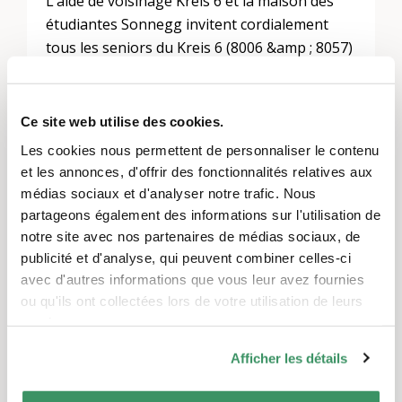
L’aide de voisinage Kreis 6 et la maison des
étudiantes Sonnegg invitent cordialement
tous les seniors du Kreis 6 (8006 &amp ; 8057)
de Zurich à un déjeuner commun à la maison
de quartier Kreis 6. On y cuisine, mange,
discute et éventuellement joue ensemble. Le
Ce site web utilise des cookies.
prix du déjeuner (et de la location de la salle)
Les cookies nous permettent de personnaliser le contenu
est de 20 CHF.
et les annonces, d'offrir des fonctionnalités relatives aux
médias sociaux et d'analyser notre trafic. Nous
Veuillez noter que la maison n’est pas
partageons également des informations sur l'utilisation de
accessible en fauteuil roulant et qu’il faut
notre site avec nos partenaires de médias sociaux, de
monter un escalier.
publicité et d'analyse, qui peuvent combiner celles-ci
Il est possible que nous venions vous
avec d'autres informations que vous leur avez fournies
chercher à votre domicile et que nous vous y
ou qu'ils ont collectées lors de votre utilisation de leurs
ramenions. Dans ce cas, veuillez nous
services.
contacter.
Afficher les détails
Nous nous réjouissons de vous accueillir !