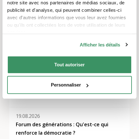
Thèmes
notre site avec nos partenaires de médias sociaux, de
publicité et d'analyse, qui peuvent combiner celles-ci
Communication et médias
,
Politique
intergénérationnelle et dialogue intergénérationnel
avec d'autres informations que vous leur avez fournies
ou qu'ils ont collectées lors de votre utilisation de leurs
services.
Régions
Berne et Soleure, Suisse du Nord-Ouest
Afficher les détails
Tout autoriser
Autres événements
Personnaliser
13.08.2026
Rencontre avec Roland Reichenbach
19.08.2026
Forum des générations : Qu'est-ce qui
renforce la démocratie ?