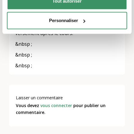
Tout autoriser
francs).
La série complète de cours (12 cours) coûte
330 francs (membres : 220 francs).
Personnaliser
Les participants reçoivent un bulletin de
versement après le cours.
&nbsp ;
&nbsp ;
&nbsp ;
Laisser un commentaire
Vous devez
vous connecter
pour publier un
commentaire.