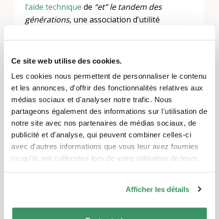
l’aide technique
de
“et”
le tandem des
générations
, une association d’utilité
publique de Thoune. L’objectif de “
et
” est de
créer des ponts entre les générations, de
favoriser les échanges et de mélanger les
Ce site web utilise des cookies.
générations. Depuis cinq ans, l’aide technique
Les cookies nous permettent de personnaliser le contenu
fait partie de ces échanges.
et les annonces, d'offrir des fonctionnalités relatives aux
Zoom
médias sociaux et d'analyser notre trafic. Nous
partageons également des informations sur l'utilisation de
Si vous souhaitez participer mais que vous ne
notre site avec nos partenaires de médias sociaux, de
connaissez pas Zoom, nos bénévoles se
publicité et d'analyse, qui peuvent combiner celles-ci
feront un plaisir de vous aider à l’installer.
avec d'autres informations que vous leur avez fournies
Inscrivez-vous également soit par téléphone
ou qu'ils ont collectées lors de votre utilisation de leurs
au 079 836 09 37 (lu-ve 08:00 -17:00), soit par
services.
e-mail à
hilfe@generationentandem.ch
.
Afficher les détails
Coût
Le cours coûte 30 francs (membres : 20