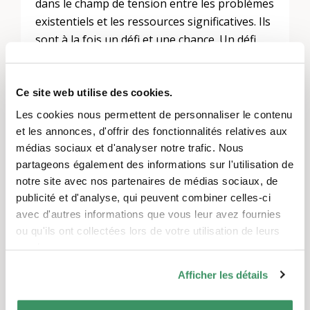
dans le champ de tension entre les problèmes
existentiels et les ressources significatives. Ils
sont à la fois un défi et une chance. Un défi
surtout avec les enfants et une chance aussi
bien pour les parents que pour les enfants.
Une séparation / un divorce peut apporter de
Ce site web utilise des cookies.
la clarté et de la sérénité à toutes les
Les cookies nous permettent de personnaliser le contenu
personnes concernées.
et les annonces, d'offrir des fonctionnalités relatives aux
médias sociaux et d'analyser notre trafic. Nous
Josef Mock (63)
, avocat spécialisé dans
partageons également des informations sur l'utilisation de
différents domaines tels que le droit du
notre site avec nos partenaires de médias sociaux, de
divorce et le droit de la filiation, cabinet
publicité et d'analyse, qui peuvent combiner celles-ci
d’avocats Mock Bosshard, membre de
avec d'autres informations que vous leur avez fournies
l’Association des avocats bernois et suisses
ou qu'ils ont collectées lors de votre utilisation de leurs
ainsi que du réseau d’avocats Beobachter.
services.
Selon lui, “la médiation est un instrument
Afficher les détails
décisif pour favoriser la confiance dans les
affaires de divorce et pour élaborer ensemble