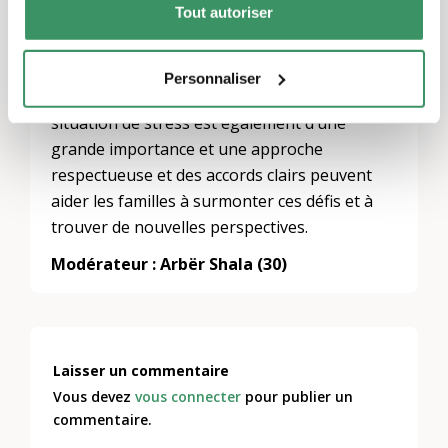
Tout autoriser
des conventions de divorce judicieuses.
Surtout lorsque des enfants sont concernés,
il faut un environnement harmonieux et
Personnaliser
stable. La gestion émotionnelle de cette
situation de stress est également d’une
grande importance et une approche
respectueuse et des accords clairs peuvent
aider les familles à surmonter ces défis et à
trouver de nouvelles perspectives.
Modérateur : Arbër Shala (30)
Laisser un commentaire
Vous devez
vous connecter
pour publier un
commentaire.