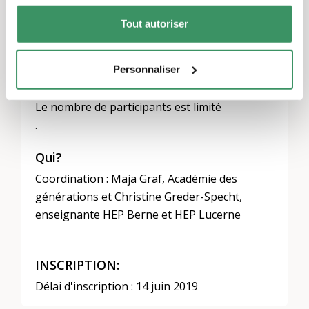
100 Fr. pour les personnes individuelles, 150
Tout autoriser
Fr. pour les équipes de projet. Les bénévoles
qui en font la demande peuvent être
Personnaliser
totalement dispensés de ces frais dans des
cas justifiés.
Le nombre de participants est limité
.
Qui?
Coordination : Maja Graf, Académie des
générations et Christine Greder-Specht,
enseignante HEP Berne et HEP Lucerne
INSCRIPTION:
Délai d'inscription : 14 juin 2019