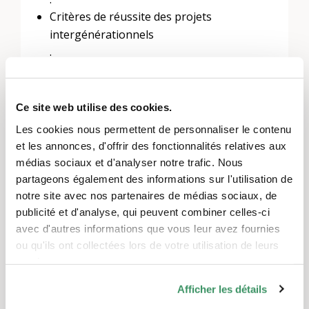
Critères de réussite des projets
intergénérationnels
.
L'espace de développement offre en outre de
nombreuses possibilités d'échange et de mise
Ce site web utilise des cookies.
en réseau.
Les cookies nous permettent de personnaliser le contenu
et les annonces, d'offrir des fonctionnalités relatives aux
Quand ?
médias sociaux et d'analyser notre trafic. Nous
partageons également des informations sur l'utilisation de
Vendredi 5 juillet 2019
notre site avec nos partenaires de médias sociaux, de
publicité et d'analyse, qui peuvent combiner celles-ci
avec d'autres informations que vous leur avez fournies
Où?
ou qu'ils ont collectées lors de votre utilisation de leurs
Berne GenerationenHaus, Berne
services.
Afficher les détails
Quel est le montant ?