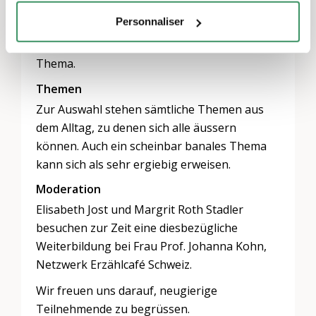
kurz die wesentlichen Punkte der
Personnaliser
Gesprächsrunde zusammen und vereinbart
mit der Gruppe das nächste Datum und
Thema.
Themen
Zur Auswahl stehen sämtliche Themen aus
dem Alltag, zu denen sich alle äussern
können. Auch ein scheinbar banales Thema
kann sich als sehr ergiebig erweisen.
Moderation
Elisabeth Jost und Margrit Roth Stadler
besuchen zur Zeit eine diesbezügliche
Weiterbildung bei Frau Prof. Johanna Kohn,
Netzwerk Erzählcafé Schweiz.
Wir freuen uns darauf, neugierige
Teilnehmende zu begrüssen.