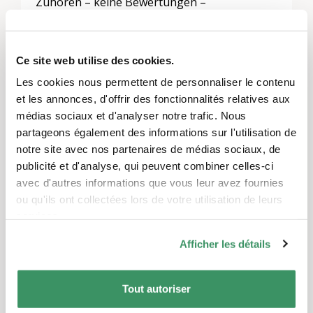
Zuhören – keine Bewertungen –
Vertraulichkeit – Keine Diskussionen.) Die
Moderation stellt das Thema vor und eröffnet
die Gesprächsrunde. Die geführte
Ce site web utilise des cookies.
Gesprächsrunde dauert ca. 45 Minuten.
Les cookies nous permettent de personnaliser le contenu
Kaffeeteil
et les annonces, d'offrir des fonctionnalités relatives aux
médias sociaux et d'analyser notre trafic. Nous
Im informellen Rahmen – bei einem Getränk –
partageons également des informations sur l'utilisation de
werden freie Gespräche geführt, oder
notre site avec nos partenaires de médias sociaux, de
Inhalte vertieft. Hier sind auch Diskussionen
publicité et d'analyse, qui peuvent combiner celles-ci
möglich. Die Moderation kann sich
avec d'autres informations que vous leur avez fournies
gegebenenfalls um Teilnehmende kümmern,
ou qu'ils ont collectées lors de votre utilisation de leurs
die sich nicht aktiv am Gespräch beteiligt
services.
haben. Das Erzählcafé hat nicht den Anspruch
Afficher les détails
therapeutisch zu wirken.
Abschlussrunde
Tout autoriser
Im letzten Teil fasst die Moderation nochmals