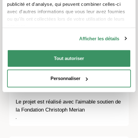
programme musical : Les DJs Steffen
publicité et d'analyse, qui peuvent combiner celles-ci
Stefànson et Frau Meissner accompagneront
avec d'autres informations que vous leur avez fournies
le GenerationenMiX en musique.
ou qu'ils ont collectées lors de votre utilisation de leurs
services.
Afficher les détails
L'événement est limité à 100 personnes. Le
concept de protection Corona comprend le
port obligatoire du masque, le contact-tracing
Tout autoriser
volontaire, le respect des règles d'hygiène
ainsi que la distance de 1,5 m entre les
Personnaliser
personnes.
Le projet est réalisé avec l'aimable soutien de
la Fondation Christoph Merian
.