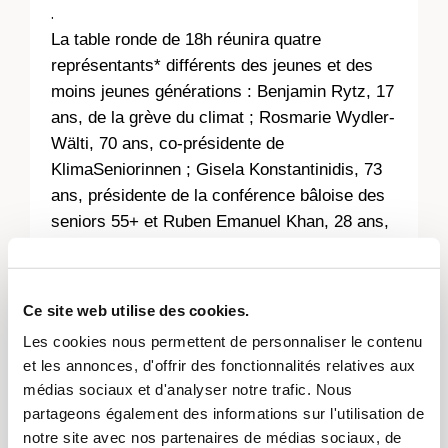
.
La table ronde de 18h réunira quatre
représentants* différents des jeunes et des
moins jeunes générations : Benjamin Rytz, 17
ans, de la grève du climat ; Rosmarie Wydler-
Wälti, 70 ans, co-présidente de
KlimaSeniorinnen ; Gisela Konstantinidis, 73
ans, présidente de la conférence bâloise des
seniors 55+ et Ruben Emanuel Khan, 28 ans,
étudiant en art. La table ronde sera animée
par Noemie Keller (rédactrice à Radio X).
Ce site web utilise des cookies.
Les cookies nous permettent de personnaliser le contenu
Radio X émettra en
live depuis le pavillon
et les annonces, d'offrir des fonctionnalités relatives aux
de l'Elisabethenanlage de 16h et 20h
. La
médias sociaux et d'analyser notre trafic. Nous
table ronde débutera à 18h. Deux générations
partageons également des informations sur l'utilisation de
se rencontrent également dans notre
notre site avec nos partenaires de médias sociaux, de