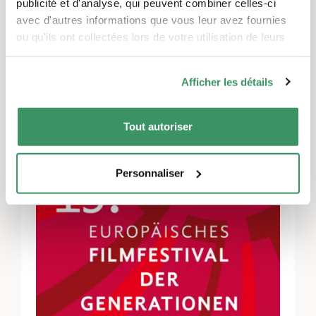
publicité et d'analyse, qui peuvent combiner celles-ci
Ostschweizer Fachhochschule,
ainsi que sur le
avec d'autres informations que vous leur avez fournies
site web de la Gare de Lion
.
ou qu'ils ont collectées lors de votre utilisation de leurs
Le Festival du film européen des générations
services.
a lieu en collaboration avec la Haute école
Afficher les détails
catholique de Fribourg et est soutenu
financièrement par le Pour-cent culturel
Migros, ainsi que par l’Office des affaires
Tout autoriser
sociales de St-Gall.
Personnaliser