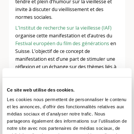
tendre et plein d’humour sur la vieillesse et
invite à discuter du vieillissement et des
normes sociales.
L’Institut de recherche sur la vieillesse (IAF)
organise cette manifestation et d’autres du
Festival européen du film des générations
en
Suisse. L’objectif de ce concept de
manifestation est d’une part de stimuler une
réflexion et un échange sur des thèmes liés à
l’âge (ou aux âges). D’autre part, il s’agit de
créer des offres culturelles à bas seuil pour
les personnes de tout âge et de toute culture.
Ce site web utilise des cookies.
Les cookies nous permettent de personnaliser le contenu
et les annonces, d'offrir des fonctionnalités relatives aux
Plus d’informations
médias sociaux et d'analyser notre trafic. Nous
partageons également des informations sur l'utilisation de
Vous trouverez de plus amples informations
notre site avec nos partenaires de médias sociaux, de
sur l’événement sur le
site web de l’OST –