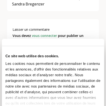
Sandra Bregenzer
Laisser un commentaire
Vous devez
vous connecter
pour publier un
commentaire.
Ce site web utilise des cookies.
Les cookies nous permettent de personnaliser le contenu
Thèmes
et les annonces, d'offrir des fonctionnalités relatives aux
médias sociaux et d'analyser notre trafic. Nous
Communication et médias
,
Culture et arts
partageons également des informations sur l'utilisation de
notre site avec nos partenaires de médias sociaux, de
Régions
publicité et d'analyse, qui peuvent combiner celles-ci
Toute la Suisse
avec d'autres informations que vous leur avez fournies
ou qu'ils ont collectées lors de votre utilisation de leurs