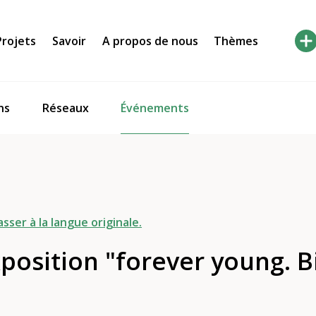
Projets
Savoir
A propos de nous
Thèmes
Événements
ns
Réseaux
asser à la langue originale.
xposition "forever young. 