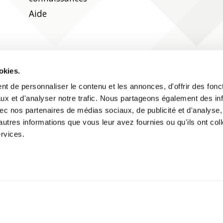
Aide
Suivez-nous sur les réseaux sociaux
okies.
t de personnaliser le contenu et les annonces, d'offrir des fonct
ux et d'analyser notre trafic. Nous partageons également des in
 avec nos partenaires de médias sociaux, de publicité et d'analyse
autres informations que vous leur avez fournies ou qu'ils ont col
ervices.
Impressum
Déclaration relative aux cookies
Deutsch
Fran
Protection des données