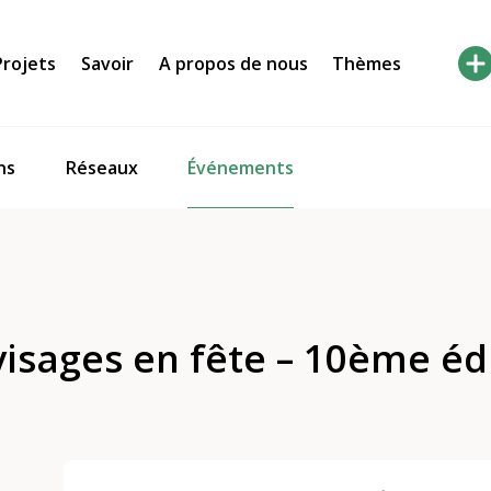
Projets
Savoir
A propos de nous
Thèmes
Événements
ns
Réseaux
 visages en fête – 10ème éd