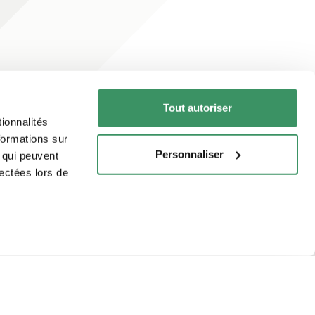
s’abonner à la
Tout autoriser
newsletter
ionnalités
formations sur
Personnaliser
, qui peuvent
lectées lors de
s’abonner maintenant
Lire la newsletter en ligne
çais
Italiano