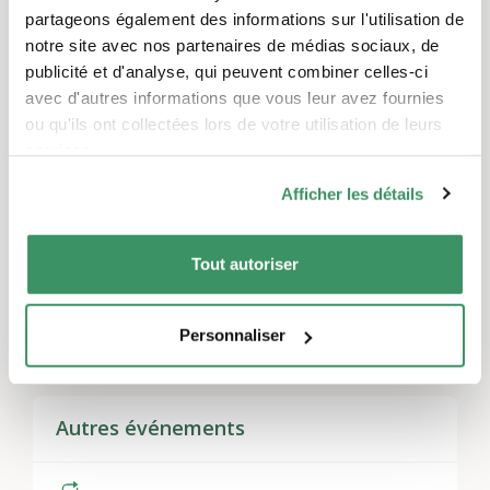
Laisser un commentaire
partageons également des informations sur l'utilisation de
Vous devez
vous connecter
pour publier un
notre site avec nos partenaires de médias sociaux, de
commentaire.
publicité et d'analyse, qui peuvent combiner celles-ci
avec d'autres informations que vous leur avez fournies
ou qu'ils ont collectées lors de votre utilisation de leurs
services.
Thèmes
Afficher les détails
Vivre ensemble, voisinage et quartiers
,
L’engagement
d’utilité publique
,
Habitation intergénérationnelle
Tout autoriser
Régions
Zurich
Personnaliser
Autres événements