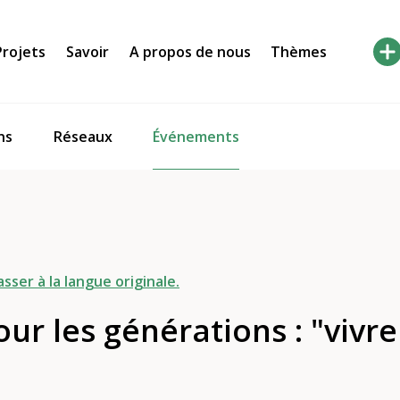
Projets
Savoir
A propos de nous
Thèmes
Événements
ns
Réseaux
asser à la langue originale.
our les générations : "viv