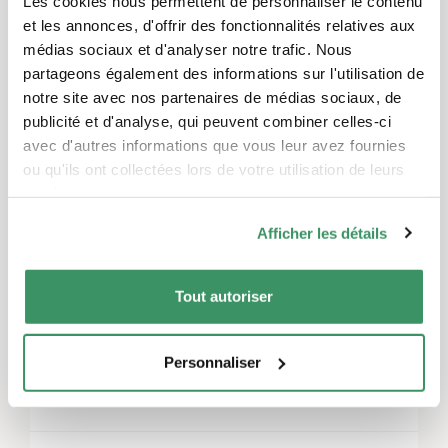
Les cookies nous permettent de personnaliser le contenu
Laisser un commentaire
et les annonces, d'offrir des fonctionnalités relatives aux
Vous devez
vous connecter
pour publier un
médias sociaux et d'analyser notre trafic. Nous
commentaire.
partageons également des informations sur l'utilisation de
notre site avec nos partenaires de médias sociaux, de
publicité et d'analyse, qui peuvent combiner celles-ci
avec d'autres informations que vous leur avez fournies
ou qu'ils ont collectées lors de votre utilisation de leurs
Thèmes
services.
Activités de loisirs et jeux
,
L’engagement d’utilité
publique
,
Mentoring
Afficher les détails
Régions
Tout autoriser
Suisse centrale, Suisse du Nord-Ouest
Personnaliser
Autres événements