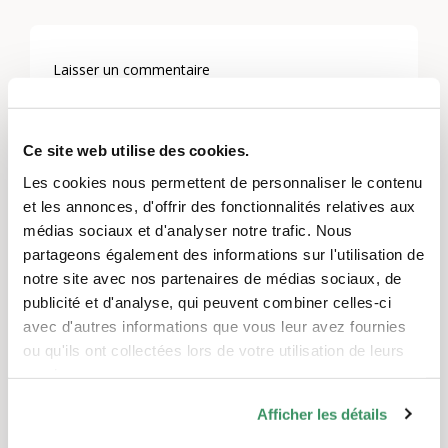
Laisser un commentaire
Vous devez
vous connecter
pour publier un
commentaire.
Ce site web utilise des cookies.
Les cookies nous permettent de personnaliser le contenu
et les annonces, d'offrir des fonctionnalités relatives aux
médias sociaux et d'analyser notre trafic. Nous
Thèmes
partageons également des informations sur l'utilisation de
Education
,
Communication et médias
notre site avec nos partenaires de médias sociaux, de
publicité et d'analyse, qui peuvent combiner celles-ci
Régions
avec d'autres informations que vous leur avez fournies
Berne et Soleure
ou qu'ils ont collectées lors de votre utilisation de leurs
services.
Afficher les détails
Autres événements