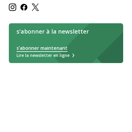
s’abonner à la newsletter
s’abonner maintenant
Lire la newsletter en ligne
Deutsch
Français
Italiano
Légale/CG
Impressum
Déclaration relative aux cookies
Protection des données
© 2026 - Intergeneration