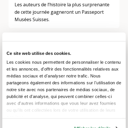
Les auteurs de l’histoire la plus surprenante
de cette journée gagneront un Passeport
Musées Suisses.
Laisser un commentaire
Ce site web utilise des cookies.
Vous devez
vous connecter
pour publier un
Les cookies nous permettent de personnaliser le contenu
commentaire.
et les annonces, d'offrir des fonctionnalités relatives aux
médias sociaux et d'analyser notre trafic. Nous
partageons également des informations sur l'utilisation de
notre site avec nos partenaires de médias sociaux, de
publicité et d'analyse, qui peuvent combiner celles-ci
Thèmes
avec d'autres informations que vous leur avez fournies
Participation, intégration et inclusion
,
L’engagement
ou qu'ils ont collectées lors de votre utilisation de leurs
d’utilité publique
,
Culture et arts
services.
Régions