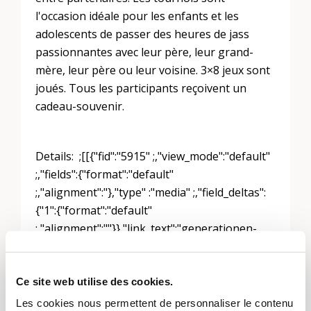
l'occasion idéale pour les enfants et les
adolescents de passer des heures de jass
passionnantes avec leur père, leur grand-
mère, leur père ou leur voisine. 3×8 jeux sont
joués. Tous les participants reçoivent un
cadeau-souvenir.
Details: ;[[{"fid":"5915" ;,"view_mode":"default"
;,"fields":{"format":"default"
;,"alignment":"},"type" :"media" ;,"field_deltas":
{"1":{"format":"default"
;,"alignment":""}},"link_text":"generationen-
jass-gossau.pdf" ;,"attributs":{"class":"media-
element file-default" ;,"data-delta":"1"}}]]
Ce site web utilise des cookies.
Les cookies nous permettent de personnaliser le contenu