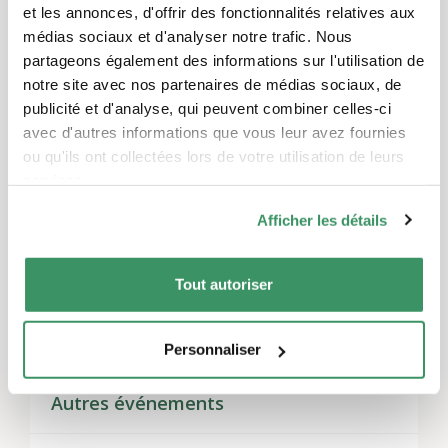
et les annonces, d'offrir des fonctionnalités relatives aux
médias sociaux et d'analyser notre trafic. Nous
Laisser un commentaire
partageons également des informations sur l'utilisation de
Vous devez
vous connecter
pour publier un
notre site avec nos partenaires de médias sociaux, de
commentaire.
publicité et d'analyse, qui peuvent combiner celles-ci
avec d'autres informations que vous leur avez fournies
ou qu'ils ont collectées lors de votre utilisation de leurs
services.
Thèmes
Afficher les détails
Activités de loisirs et jeux
Tout autoriser
Régions
Grisons, Suisse orientale, Zurich
Personnaliser
Autres événements