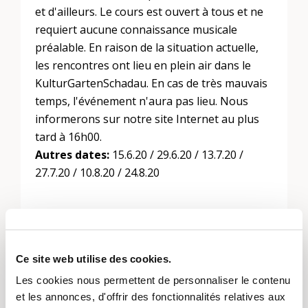
et d'ailleurs. Le cours est ouvert à tous et ne
requiert aucune connaissance musicale
préalable. En raison de la situation actuelle,
les rencontres ont lieu en plein air dans le
KulturGartenSchadau. En cas de très mauvais
temps, l'événement n'aura pas lieu. Nous
informerons sur notre site Internet au plus
tard à 16h00.
Autres dates:
15.6.20 / 29.6.20 / 13.7.20 /
27.7.20 / 10.8.20 / 24.8.20
Un été spécial avec des mesures spéciales
Cet événement a lieu en public - les
conditions pour le faire se produisent dans
Ce site web utilise des cookies.
une "nouvelle normalité" :
"et" le tandem de
Les cookies nous permettent de personnaliser le contenu
générations
invite à nouveau à des
et les annonces, d'offrir des fonctionnalités relatives aux