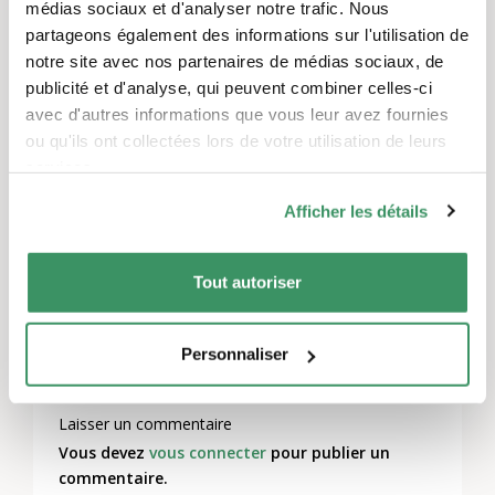
événements physiques à partir du 8 juin. La
médias sociaux et d'analyser notre trafic. Nous
plupart des manifestations auront lieu dans
partageons également des informations sur l'utilisation de
notre site avec nos partenaires de médias sociaux, de
le KulturGartenSchadau, où il est possible de
publicité et d'analyse, qui peuvent combiner celles-ci
garder ses distances. Outre la distance à
avec d'autres informations que vous leur avez fournies
respecter et les mesures d'hygiène, nous
ou qu'ils ont collectées lors de votre utilisation de leurs
tenons des listes de présence lors des
services.
manifestations pour un éventuel contact-
tracing
Afficher les détails
.
Pour plus de renseignements : (lu-ve, 8h-17h)
Tout autoriser
: 079 836 09 37
Personnaliser
Laisser un commentaire
Vous devez
vous connecter
pour publier un
commentaire.