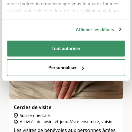
avec d'autres informations que vous leur avez fournies
ou qu'ils ont collectées lors de votre utilisation de leurs
Ces projets pourraient également
services.
vous intéresser.
Afficher les détails
TRADUIT AUTOMATIQUEMENT
Tout autoriser
Personnaliser
Cercles de visite
Suisse orientale
Activités de loisirs et jeux, Vivre ensemble, voisinage et quartiers, L’engagement d’utilité publique
Les visites de bénévoles aux personnes âgées,