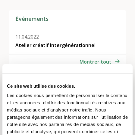
Événements
11.04.2022
Atelier créatif intergénérationnel
Montrer tout
Thèmes
Ce site web utilise des cookies.
Activités de loisirs et jeux
,
Vivre ensemble, voisinage
Les cookies nous permettent de personnaliser le contenu
et quartiers
,
L’engagement d’utilité publique
et les annonces, d'offrir des fonctionnalités relatives aux
médias sociaux et d'analyser notre trafic. Nous
Régions
partageons également des informations sur l'utilisation de
notre site avec nos partenaires de médias sociaux, de
Vaud et Fribourg
publicité et d'analyse, qui peuvent combiner celles-ci