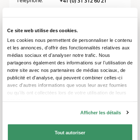
Téléphone:
+41 (0) 31 312 60 21
e-mail:
schweiz@rockyourlife.org
Site web:
www.rockyourlife.org/fr
Ce site web utilise des cookies.
Réseaux sociaux:
Les cookies nous permettent de personnaliser le contenu
et les annonces, d'offrir des fonctionnalités relatives aux
médias sociaux et d'analyser notre trafic. Nous
Nouvelles des projets
partageons également des informations sur l'utilisation de
notre site avec nos partenaires de médias sociaux, de
publicité et d'analyse, qui peuvent combiner celles-ci
17.02.2026
avec d'autres informations que vous leur avez fournies
On cherche des mentors !
ou qu'ils ont collectées lors de votre utilisation de leurs
services.
Montrer tout
Afficher les détails
Tout autoriser
Événements