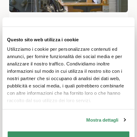
Associazione Arte Bianca e Nera
Berna & Soletta, Svizzera nord-occidentale, Svizzera orientale, Svizzera centrale, Zurigo
Generatività e storia, Impegno in attività di utilità pubblica, Cultura e arte
Questo sito web utilizza i cookie
Nell'Associazione delle Arti Bianche e Nere, le
Utilizziamo i cookie per personalizzare contenuti ed
generazioni più anziane trasmettono ai più
annunci, per fornire funzionalità dei social media e per
giovani le loro abilità manuali come la
analizzare il nostro traffico. Condividiamo inoltre
"fabbricazione della carta", la "stampa
informazioni sul modo in cui utilizza il nostro sito con i
tipografica" e la "legatura dei libri".
nostri partner che si occupano di analisi dei dati web,
pubblicità e social media, i quali potrebbero combinarle
con altre informazioni che ha fornito loro o che hanno
raccolto dal suo utilizzo dei loro servizi.
Mostra dettagli