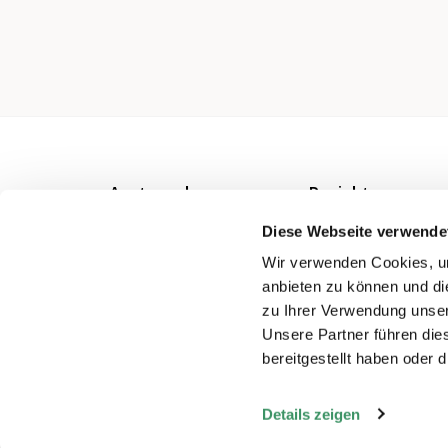
Austausch
Projekte
Beiträge
Projekt-
Diese Webseite verwende
Verzeichnis
Netzwerke
Wir verwenden Cookies, um
anbieten zu können und di
Veranstaltungen
zu Ihrer Verwendung unser
Unsere Partner führen die
bereitgestellt haben oder
Details zeigen