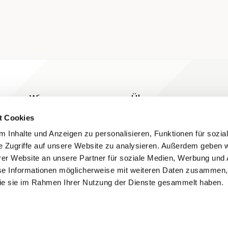
Wissen
Über uns
Blog
Kontakt
t Cookies
Grundlagen
 Inhalte und Anzeigen zu personalisieren, Funktionen für sozia
e Zugriffe auf unsere Website zu analysieren. Außerdem geben w
Hilfe
er Website an unsere Partner für soziale Medien, Werbung und 
se Informationen möglicherweise mit weiteren Daten zusammen, 
 die sie im Rahmen Ihrer Nutzung der Dienste gesammelt haben.
Folgen Sie uns auf Social Media