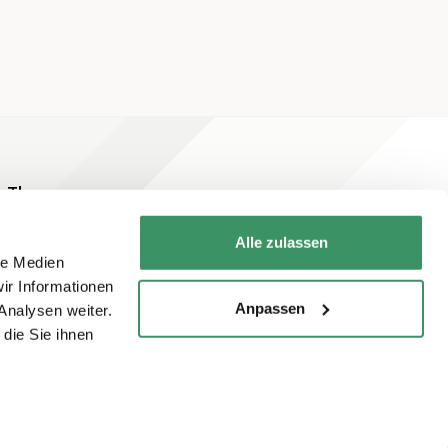
Themen
Alle zulassen
le Medien
ir Informationen
Anpassen
Analysen weiter.
die Sie ihnen
Newsletter abonnieren