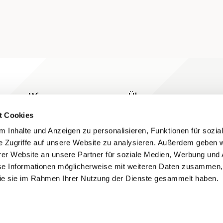
Wissen
Über uns
Blog
Kontakt
t Cookies
Grundlagen
 Inhalte und Anzeigen zu personalisieren, Funktionen für sozia
e Zugriffe auf unsere Website zu analysieren. Außerdem geben w
Hilfe
er Website an unsere Partner für soziale Medien, Werbung und 
se Informationen möglicherweise mit weiteren Daten zusammen, 
 die sie im Rahmen Ihrer Nutzung der Dienste gesammelt haben.
Folgen Sie uns auf Social Media