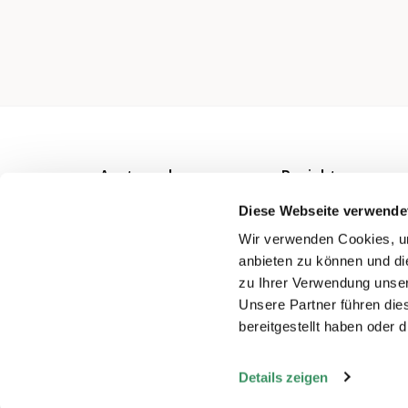
Austausch
Projekte
Beiträge
Projekt-
Diese Webseite verwende
Verzeichnis
Netzwerke
Wir verwenden Cookies, um
anbieten zu können und di
Veranstaltungen
zu Ihrer Verwendung unser
Unsere Partner führen die
bereitgestellt haben oder
Details zeigen