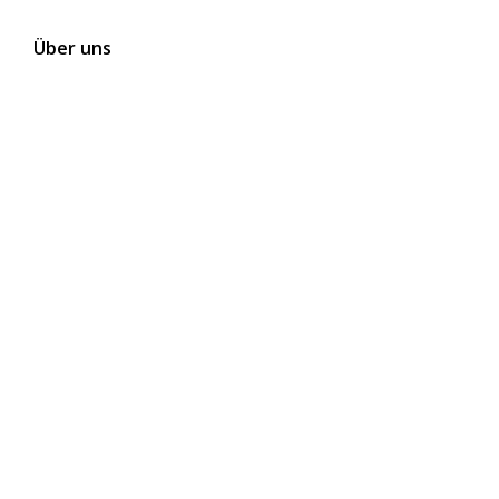
Über uns
Kontakt
Themen
Folgen Sie uns auf Social Media
Newsletter abonnieren