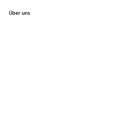
Über uns
Kontakt
Themen
Folgen Sie uns auf Social Media
Newsletter abonnieren