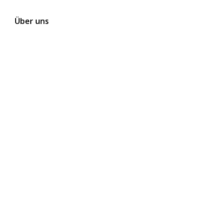
Über uns
Kontakt
Themen
Folgen Sie uns auf Social Media
Newsletter abonnieren