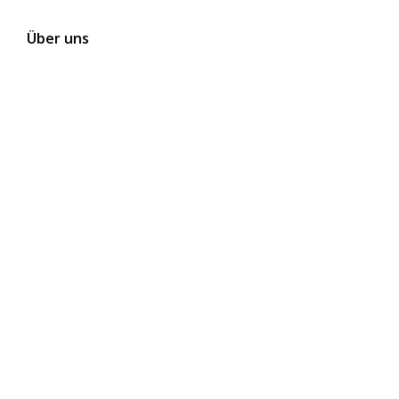
Über uns
Kontakt
Themen
Folgen Sie uns auf Social Media
Newsletter abonnieren