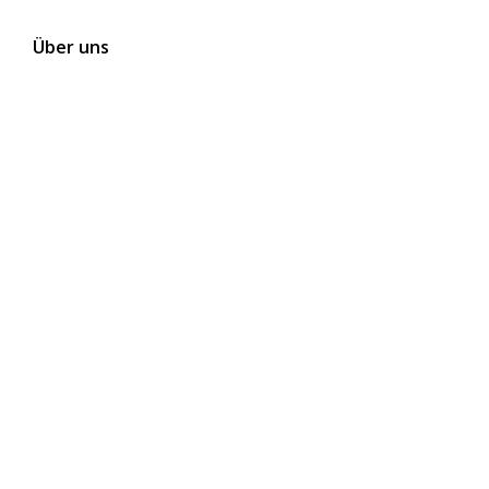
Über uns
Kontakt
Themen
Folgen Sie uns auf Social Media
Newsletter abonnieren