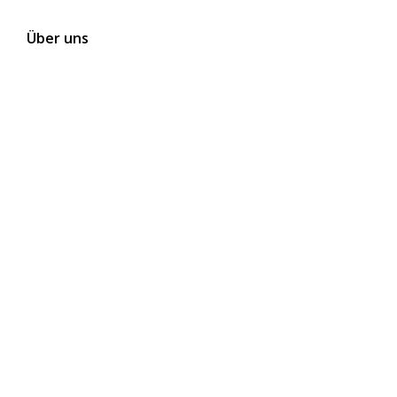
Über uns
Kontakt
Themen
Folgen Sie uns auf Social Media
Newsletter abonnieren