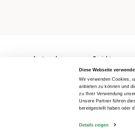
Austausch
Projekte
Beiträge
Projekt-
Diese Webseite verwende
Verzeichnis
Netzwerke
Wir verwenden Cookies, um
anbieten zu können und di
Veranstaltungen
zu Ihrer Verwendung unser
Unsere Partner führen die
bereitgestellt haben oder
Details zeigen