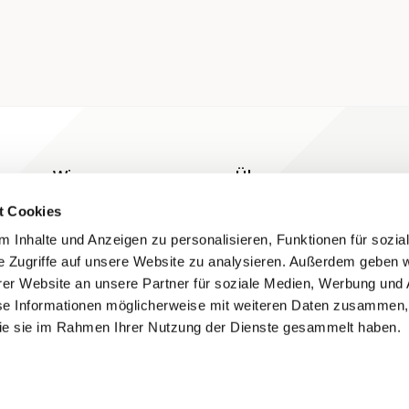
Wissen
Über uns
Blog
Kontakt
t Cookies
Grundlagen
 Inhalte und Anzeigen zu personalisieren, Funktionen für sozia
e Zugriffe auf unsere Website zu analysieren. Außerdem geben w
Hilfe
er Website an unsere Partner für soziale Medien, Werbung und 
se Informationen möglicherweise mit weiteren Daten zusammen, 
 die sie im Rahmen Ihrer Nutzung der Dienste gesammelt haben.
Folgen Sie uns auf Social Media