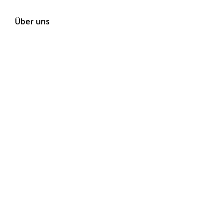
Über uns
Kontakt
Themen
Folgen Sie uns auf Social Media
Newsletter abonnieren