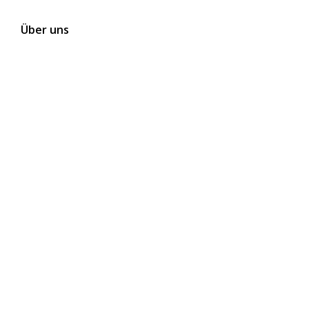
Über uns
Kontakt
Themen
Folgen Sie uns auf Social Media
Newsletter abonnieren