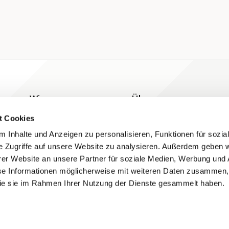
Wissen
Über uns
Blog
Kontakt
t Cookies
Grundlagen
 Inhalte und Anzeigen zu personalisieren, Funktionen für sozia
e Zugriffe auf unsere Website zu analysieren. Außerdem geben w
Hilfe
er Website an unsere Partner für soziale Medien, Werbung und 
se Informationen möglicherweise mit weiteren Daten zusammen, 
 die sie im Rahmen Ihrer Nutzung der Dienste gesammelt haben.
Folgen Sie uns auf Social Media