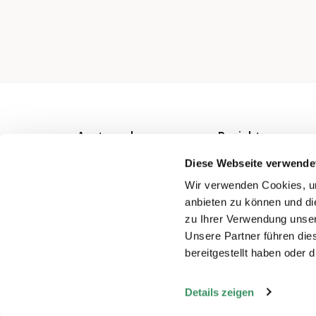
Austausch
Projekte
Beiträge
Projekt-
Diese Webseite verwende
Verzeichnis
Netzwerke
Wir verwenden Cookies, um
anbieten zu können und di
Veranstaltungen
zu Ihrer Verwendung unser
Unsere Partner führen die
bereitgestellt haben oder
Details zeigen