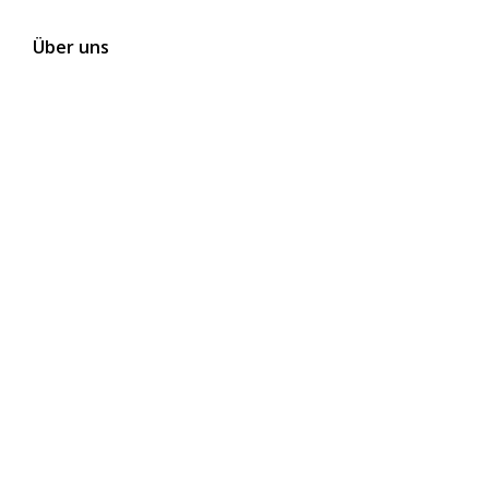
Über uns
Kontakt
Themen
Folgen Sie uns auf Social Media
Newsletter abonnieren