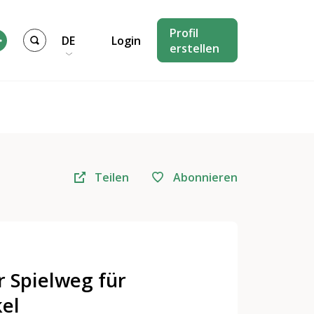
Profil
DE
Login
erstellen
Teilen
Abonnieren
r Spielweg für
el